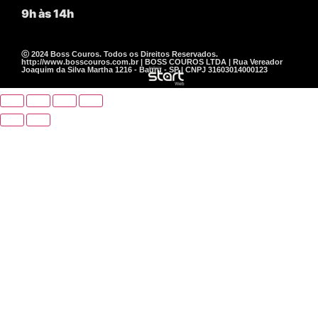
9h às 14h
ⓒ 2024 Boss Couros. Todos os Direitos Reservados.
http://www.bosscouros.com.br | BOSS COUROS LTDA | Rua Vereador
Joaquim da Silva Martha 1216 - Bauru - SP | CNPJ 31603014000123