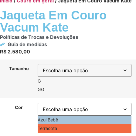
Início
/
Couro em geral
/ Jaqueta Em Couro Vacum Kate
Jaqueta Em Couro
Vacum Kate
Políticas de Trocas e Devoluções
Guia de medidas
R$
2.580,00
Tamanho
G
GG
Cor
Azul Bebê
Terracota