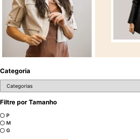
Categoria
Filtre por Tamanho
P
M
G