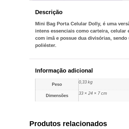
Descrição
Mini Bag Porta Celular Dolly, é uma ver
intens essenciais como carteira, celula
com imâ e possue dua divisórias, sendo 
poliéster.
Informação adicional
0,33 kg
Peso
33 × 24 × 7 cm
Dimensões
Produtos relacionados