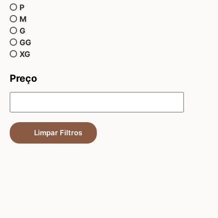
P
M
G
GG
XG
Preço
Limpar Filtros