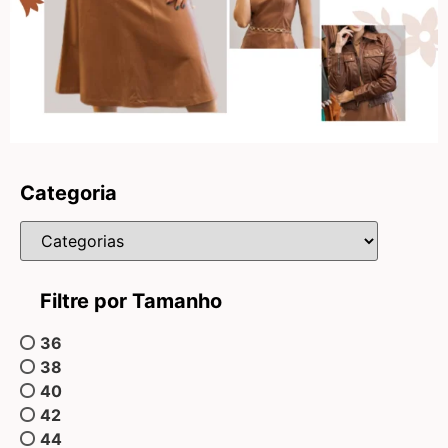
Categoria
Filtre por Tamanho
36
38
40
42
44