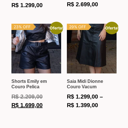
Avaliação
R$
2.699,00
R$
1.299,00
5.00
de
5
23% OFF
29% OFF
Oferta!
Oferta!
Shorts Emily em
Saia Midi Dionne
Couro Pelica
Couro Vacum
Avaliação
Avaliação
R$
2.209,00
R$
1.299,00
–
5.00
5.00
de
de
5
5
R$
1.699,00
R$
1.399,00