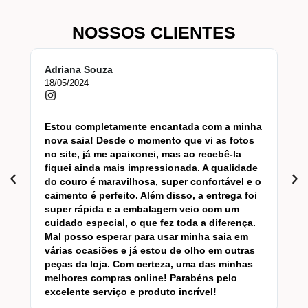
NOSSOS CLIENTES
Adriana Souza
Bru
18/05/2024
15/
Estou completamente encantada com a minha
Sim
nova saia! Desde o momento que vi as fotos
e o
no site, já me apaixonei, mas ao recebê-la
com
fiquei ainda mais impressionada. A qualidade
com
do couro é maravilhosa, super confortável e o
Est
caimento é perfeito. Além disso, a entrega foi
com
super rápida e a embalagem veio com um
cuidado especial, o que fez toda a diferença.
Mal posso esperar para usar minha saia em
várias ocasiões e já estou de olho em outras
peças da loja. Com certeza, uma das minhas
melhores compras online! Parabéns pelo
excelente serviço e produto incrível!