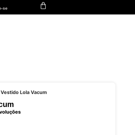
e-se
 Vestido Lola Vacum
acum
evoluções