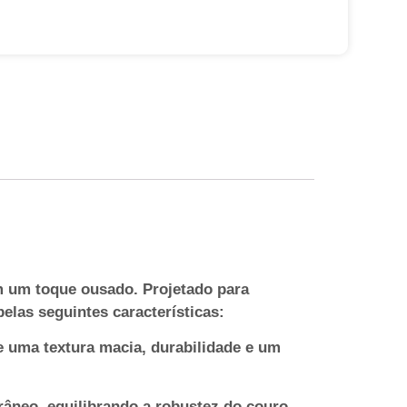
m um toque ousado. Projetado para
elas seguintes características:
e uma textura macia, durabilidade e um
râneo, equilibrando a robustez do couro