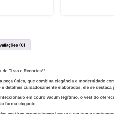
valiações (0)
 de Tiras e Recortes**
a peça única, que combina elegância e modernidade co
 e detalhes cuidadosamente elaborados, ele se destaca p
nfeccionado em couro vacum legítimo, o vestido oferec
de forma elegante.
icadas em tiras proporcionam leveza e um toque contempo