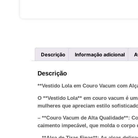
Descrição
Informação adicional
A
Descrição
**Vestido Lola em Couro Vacum com Alça
O **Vestido Lola** em couro vacum é um
mulheres que apreciam estilo sofisticado
– **Couro Vacum de Alta Qualidade**: Co
caimento impecável, que molda o corpo 
– **Alça de Tiras Finas**: As alças del