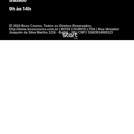
9h às 14h
ⓒ 2024 Boss Couros. Todos os Direitos Reservados.
http://www.bosscouros.com.br | BOSS COUROS LTDA | Rua Vereador
Joaquim da Silva Martha 1216 - Bauru - SP | CNPJ 31603014000123