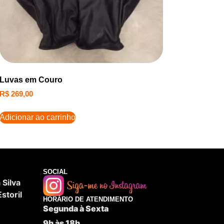
Luvas em Couro
R$
269,00
Adicionar ao carrinho
SOCIAL
Silva
storil
HORÁRIO DE ATENDIMENTO
Segunda à Sexta
9h às 18h