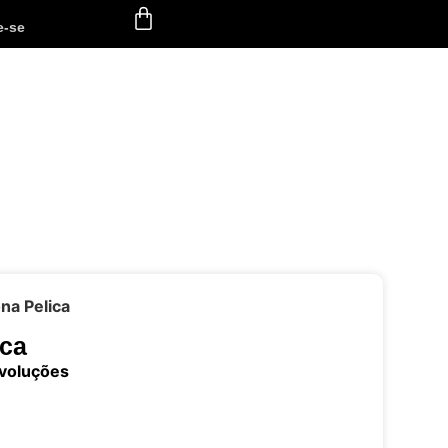
e-se
na Pelica
ica
evoluções