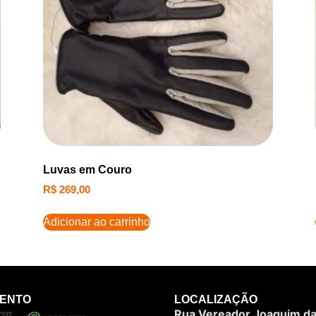
Luvas em Couro
R$
269,00
Adicionar ao carrinho
MENTO
LOCALIZAÇÃO
Rua Vereador Joaquim da 