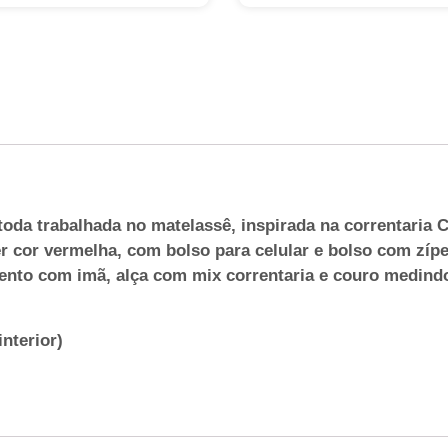
da trabalhada no matelassê, inspirada na correntaria Ca
ter cor vermelha, com bolso para celular e bolso com zí
to com imã, alça com mix correntaria e couro medindo
nterior)