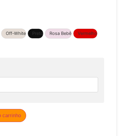
Off-White
Preto
Rosa Bebê
Vermelho
o carrinho