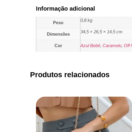
Informação adicional
0,8 kg
Peso
34,5 × 26,5 × 14,5 cm
Dimensões
Cor
Azul Bebê
,
Caramelo
,
Off-
Produtos relacionados